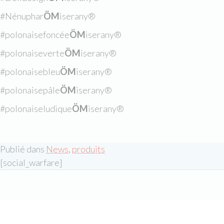
#Nénuphar
ÖM
iserany®
#polonaisefoncée
ÖM
iserany®
#polonaiseverte
ÖM
iserany®
#polonaisebleu
ÖM
iserany®
#polonaisepâle
ÖM
iserany®
#polonaiseludique
ÖM
iserany®
Publié dans
News
,
produits
[social_warfare]