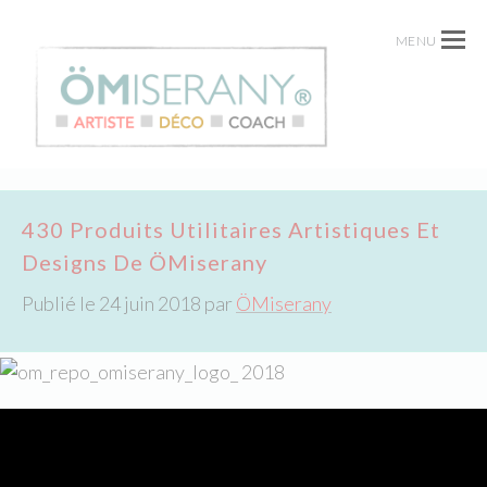
MENU
430 Produits Utilitaires Artistiques Et
Designs De ÖMiserany
Publié le
24 juin 2018
par
ÖMiserany