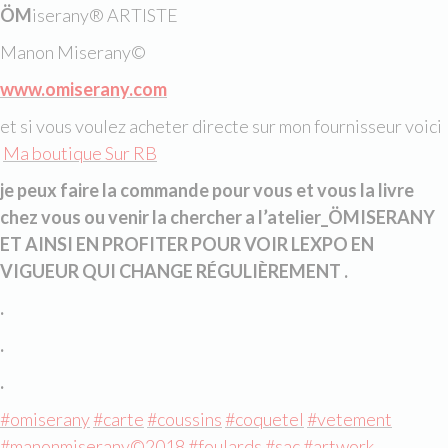
ÖM
iserany® ARTISTE
Manon Miserany©
www.omiserany.com
et si vous voulez acheter directe sur mon fournisseur voici
Ma boutique Sur RB
je peux faire la commande pour vous et vous la livre
chez vous ou venir la chercher a l’atelier_ÖMISERANY
ET AINSI EN PROFITER POUR VOIR LEXPO EN
VIGUEUR QUI CHANGE RÉGULIÈREMENT
.
.
.
.
#omiserany
#carte
#coussins
#coquetel
#vetement
#manonmiserany©️2018
#foulards
#sac
#artwork