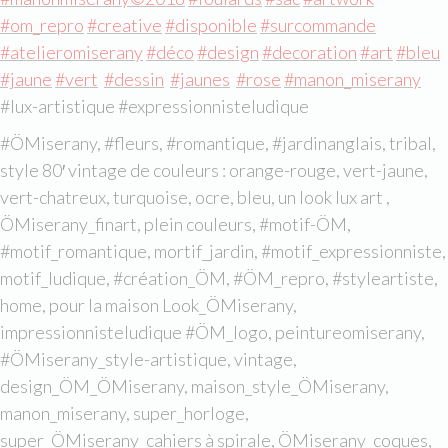
#om_repro
#creative
#disponible
#surcommande
#atelieromiserany
#déco
#design
#decoration
#art
#bleu
#jaune
#vert
#dessin
#jaunes
#rose
#manon_miserany
#lux-artistique #expressionnisteludique
#ÖMiserany, #fleurs, #romantique, #jardinanglais, tribal,
style 80′ vintage de couleurs : orange-rouge, vert-jaune,
vert-chatreux, turquoise, ocre, bleu, un look lux art ,
ÖMiserany_finart, plein couleurs, #motif-ÖM,
#motif_romantique, mortif_jardin, #motif_expressionniste,
motif_ludique, #création_ÖM, #ÖM_repro, #styleartiste,
home, pour la maison Look_ÖMiserany,
impressionnisteludique #ÖM_logo, peintureomiserany,
#ÖMiserany_style-artistique, vintage,
design_ÖM_ÖMiserany, maison_style_ÖMiserany,
manon_miserany, super_horloge,
super_ÖMiserany_cahiers à spirale, ÖMiserany_coques,