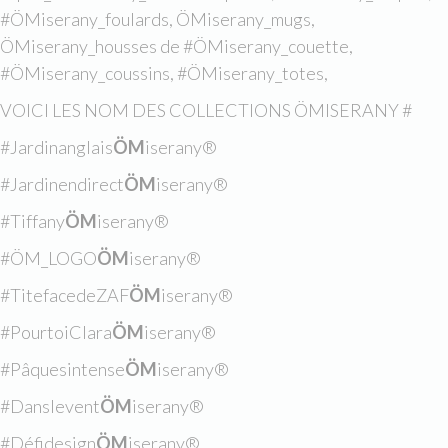
#ÖMiserany_foulards, ÖMiserany_mugs,
ÖMiserany_housses de #ÖMiserany_couette,
#ÖMiserany_coussins, #ÖMiserany_totes,
VOICI LES NOM DES COLLECTIONS ÖMISERANY #
#Jardinanglais
ÖM
iserany®
#Jardinendirect
ÖM
iserany®
#Tiffany
ÖM
iserany®
#ÖM_LOGO
ÖM
iserany®
#TitefacedeZAF
ÖM
iserany®
#PourtoiClara
ÖM
iserany®
#Pâquesintense
ÖM
iserany®
#Danslevent
ÖM
iserany®
#Défidesign
ÖM
iserany®