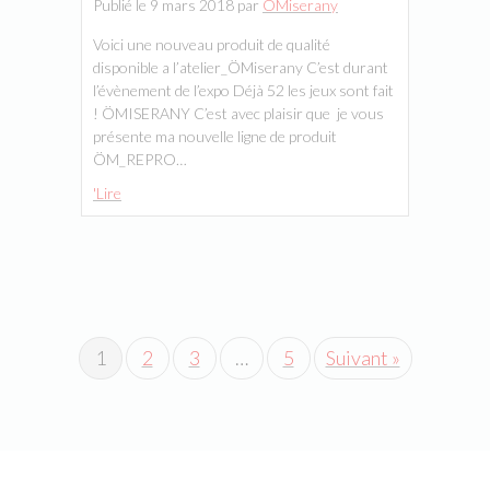
Publié le 9 mars 2018 par
ÖMiserany
Voici une nouveau produit de qualité
disponible a l’atelier_ÖMiserany C’est durant
l’évènement de l’expo Déjà 52 les jeux sont fait
! ÖMISERANY C’est avec plaisir que je vous
présente ma nouvelle ligne de produit
ÖM_REPRO…
'Lire
1
2
3
…
5
Suivant »