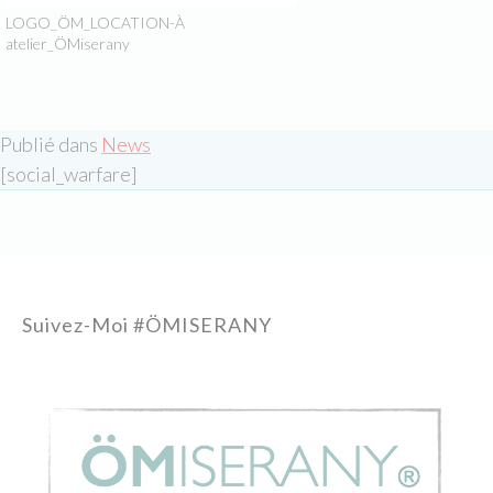
LOGO_ÖM_LOCATION-À
atelier_ÖMiserany
Publié dans
News
[social_warfare]
Suivez-Moi #ÖMISERANY