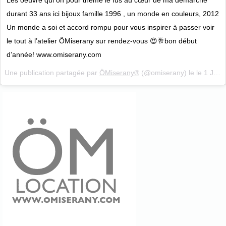
Les oeuvre qui on pour thème le fus au cœur de ma démarche
durant 33 ans ici bijoux famille 1996 , un monde en couleurs, 2012
Un monde a soi et accord rompu pour vous inspirer à passer voir
le tout à l’atelier ÖMiserany sur rendez-vous 😍🥂bon début
d’année! www.omiserany.com
Une publication partagée par
ÖMiserany®
(@omiserany) le
le 1 Jan 2018 à 8 h 11 m PST