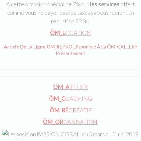
A cette occasion spécial de 7% sur
les services
offert
comme vous ne payer pas les taxes sa vous revient un
réduction 22 % :
ÖM_L
OCATION
Article De La Ligne
ÖM_R
EPRO Disponible À La ÖM_GALLERY
Présentement.
ÖM_A
TELIER
ÖM_C
OACHING
ÖM_RÉ
CRÉATIF
ÖM_OR
GANISATION