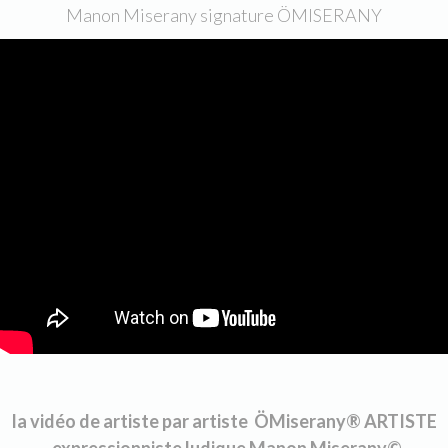
Manon Miserany signature ÖMISERANY
la vidéo de artiste par artiste ÖMiserany® ARTISTE