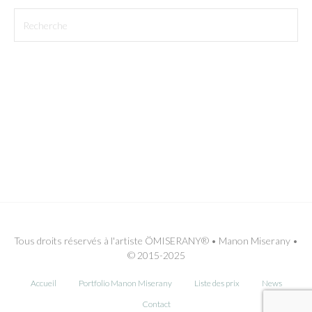
Tous droits réservés à l'artiste ÖMISERANY® • Manon Miserany •
© 2015-2025
Accueil
Portfolio Manon Miserany
Liste des prix
News
Contact