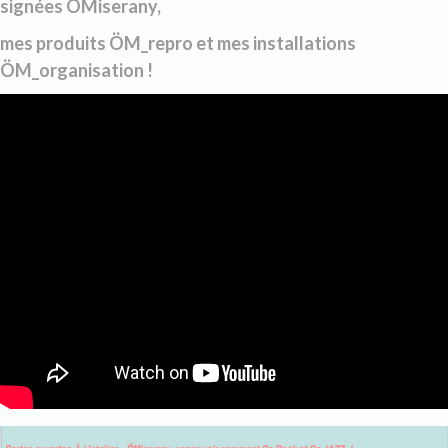
signées ÖMiserany,
mes produits ÖM_repro et mes installations
ÖM_organisation !