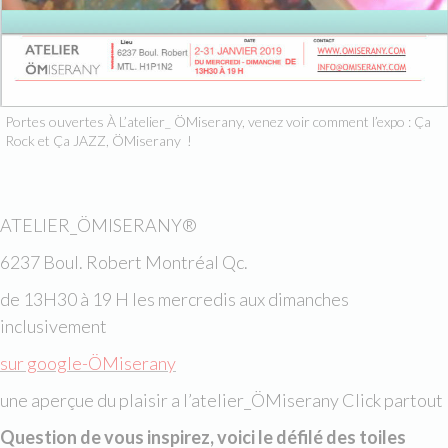
Portes ouvertes À L’atelier_ ÖMiserany, venez voir comment l’expo : Ça
Rock et Ça JAZZ, ÖMiserany !
ATELIER_ÖMISERANY®
6237 Boul. Robert Montréal Qc.
de 13H30 à 19 H les mercredis aux dimanches
inclusivement
sur google-ÖMiserany
une aperçue du plaisir a l’atelier_ÖMiserany Click partout
Question de vous inspirez, voici le défilé des toiles