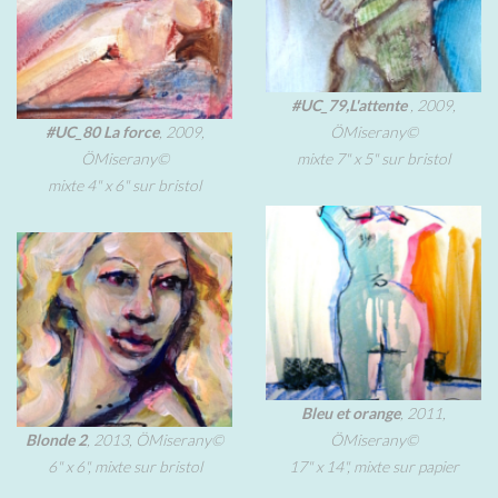
#UC_79,L'attente
, 2009,
#UC_80 La force
, 2009,
ÖMiserany©
ÖMiserany©
mixte 7" x 5" sur bristol
mixte 4" x 6" sur bristol
Bleu et orange
, 2011,
Blonde 2
, 2013, ÖMiserany©
ÖMiserany©
6" x 6", mixte sur bristol
17" x 14", mixte sur papier