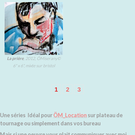
La prière
, 2012, ÖMiserany©
6" x 6", mixte sur bristol
1
2
3
Une séries Idéal pour
ÖM_Location
sur plateau de
tournage ou simplement dans vos bureau
Mais si une oeuvre vous plait communiquer avec moi