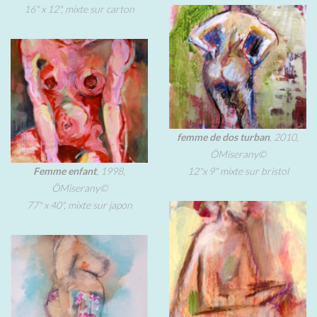
16" x 12", mixte sur carton
femme de dos turban
, 2010,
ÖMiserany©
Femme enfant
, 1998,
12"x 9" mixte sur bristol
ÖMiserany©
77" x 40", mixte sur japon