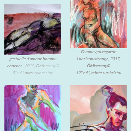
Femme qui regarde
gestuelle d'amour homme
l'horizon/strong>, 2017,
coucher
, 2010, ÖMiserany©
ÖMiserany©
5" x 8", mixte sur carton
12"x 9", mixte sur bristol