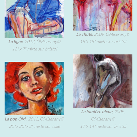
La chute
, 2009, ÖMiserany©
La ligne
, 2012, ÖMiserany©
15"x 18" mixte sur bristol
12" x 9", mixte sur bristol
La lumière bleue
, 2009,
La pop ÖM
, 2012, ÖMiserany©
ÖMiserany©
20" x 20" x 2", mixte sur toile
17"x 14" mixte sur bristol