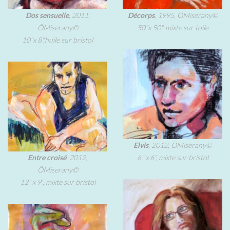
Dos sensuelle
, 2011,
Décorps
, 1995, ÖMiserany©
ÖMiserany©
50"x 50", mixte sur toile
10"x 8",huile sur bristol
Elvis
, 2012, ÖMiserany©
Entre croisé
, 2012,
6" x 6", mixte sur bristol
ÖMiserany©
12" x 9", mixte sur bristol