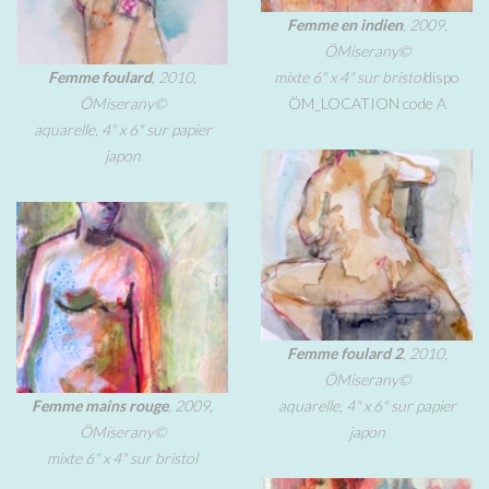
Femme en indien
, 2009,
ÖMiserany©
Femme foulard
, 2010,
mixte 6" x 4" sur bristol
dispo
ÖMiserany©
ÖM_LOCATION code A
aquarelle, 4" x 6" sur papier
japon
Femme foulard 2
, 2010,
ÖMiserany©
Femme mains rouge
, 2009,
aquarelle, 4" x 6" sur papier
ÖMiserany©
japon
mixte 6" x 4" sur bristol