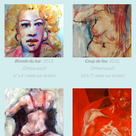
Blonde du bar
, 2013,
Coup de feu
, 2010,
ÖMiserany©
ÖMiserany©
6" x 6", mixte sur bristol
10"x 7", mixte sur bristol