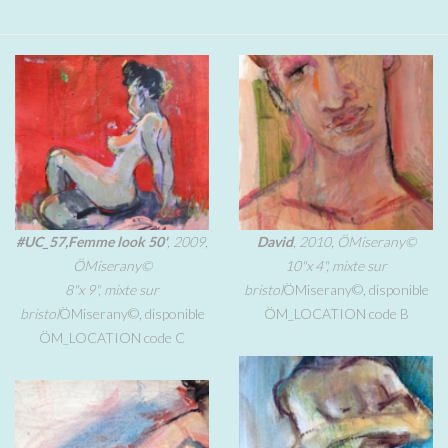
#UC_57,Femme look 50'
, 2009,
David
, 2010, ÖMiserany©
ÖMiserany©
10"x 4", mixte sur
8"x 9", mixte sur
bristol
ÖMiserany©, disponible
bristol
ÖMiserany©, disponible
ÖM_LOCATION code B
ÖM_LOCATION code C