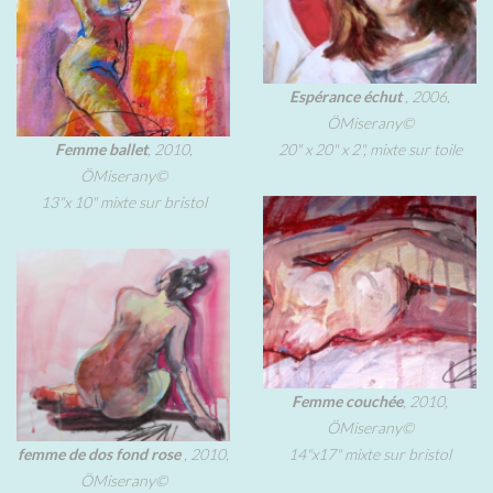
Espérance échut
, 2006,
ÖMiserany©
Femme ballet
, 2010,
20" x 20" x 2", mixte sur toile
ÖMiserany©
13"x 10" mixte sur bristol
Femme couchée
, 2010,
ÖMiserany©
femme de dos fond rose
, 2010,
14"x17" mixte sur bristol
ÖMiserany©