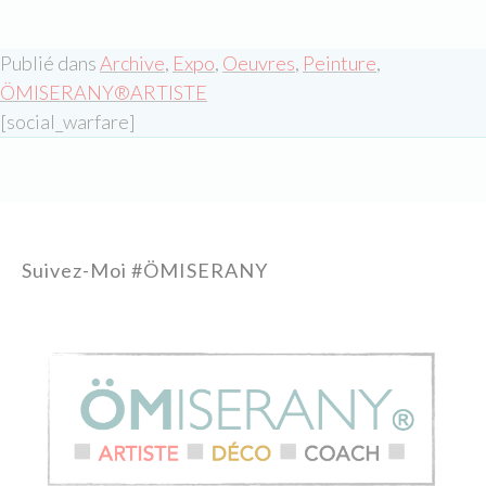
Publié dans
Archive
,
Expo
,
Oeuvres
,
Peinture
,
ÖMISERANY®ARTISTE
[social_warfare]
Suivez-Moi #ÖMISERANY