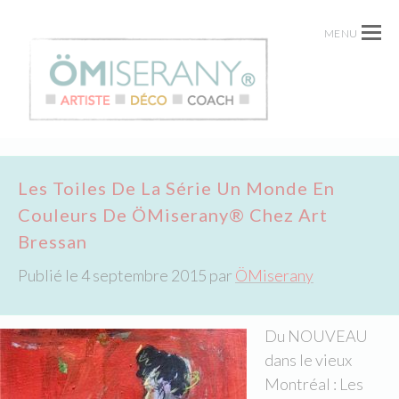
MENU
Les Toiles De La Série Un Monde En
Couleurs De ÖMiserany® Chez Art
Bressan
Publié le
4 septembre 2015
par
ÖMiserany
Du NOUVEAU
dans le vieux
Montréal : Les