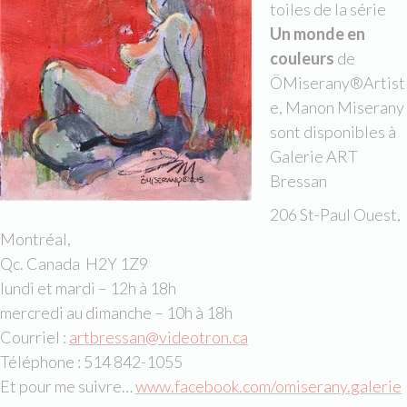
toiles de la série
Un monde en
couleurs
de
ÖMiserany®Artist
e, Manon Miserany
sont disponibles à
Galerie ART
Bressan
206 St-Paul Ouest,
Montréal,
Qc. Canada H2Y 1Z9
lundi et mardi – 12h à 18h
mercredi au dimanche – 10h à 18h
Courriel :
artbressan@videotron.ca
Téléphone : 514 842-1055
Et pour me suivre…
www.facebook.com/omiserany.galerie